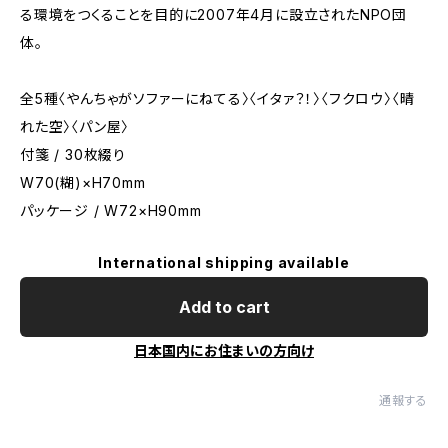
る環境をつくることを目的に2007年4月に設立されたNPO団
体。
全5種〈やんちゃがソファーにねてる〉〈イタァ？！〉〈フクロウ〉〈晴
れた空〉〈パン屋〉
付箋 / 30枚綴り
W70(糊)×H70mm
パッケージ / W72×H90mm
International shipping available
Add to cart
日本国内にお住まいの方向け
通報する